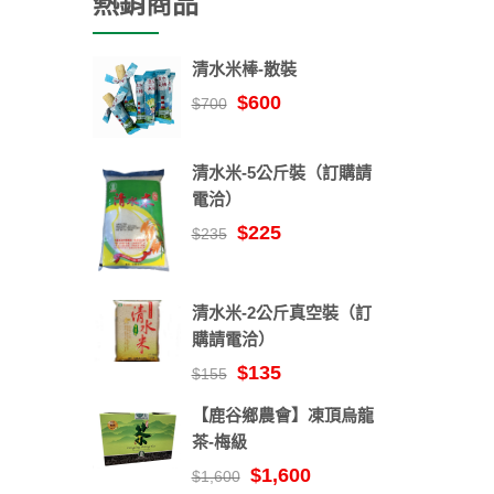
熱銷商品
清水米棒-散裝
$600
$700
清水米-5公斤裝（訂購請
電洽）
$225
$235
清水米-2公斤真空裝（訂
購請電洽）
$135
$155
【鹿谷鄉農會】凍頂烏龍
茶-梅級
$1,600
$1,600