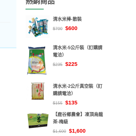
熱銷商品
清水米棒-散裝
$600
$700
清水米-5公斤裝（訂購請
電洽）
$225
$235
清水米-2公斤真空裝（訂
購請電洽）
$135
$155
【鹿谷鄉農會】凍頂烏龍
茶-梅級
$1,600
$1,600