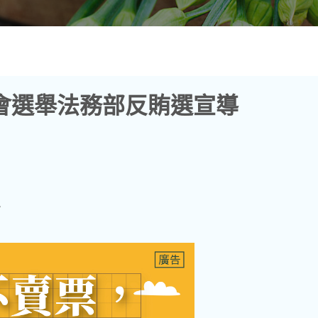
漁會選舉法務部反賄選宣導
A