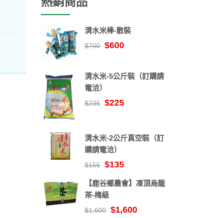
熱銷商品
清水米棒-散裝
$600
$700
清水米-5公斤裝（訂購請
電洽）
$225
$235
清水米-2公斤真空裝（訂
購請電洽）
$135
$155
【鹿谷鄉農會】凍頂烏龍
茶-梅級
$1,600
$1,600