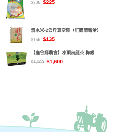
$225
$235
清水米-2公斤真空裝（訂購請電洽）
$135
$155
【鹿谷鄉農會】凍頂烏龍茶-梅級
$1,600
$1,600